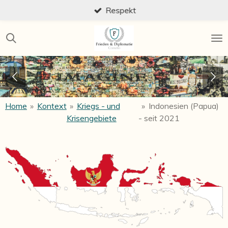
Respekt
Zum
Hauptinhalt
springen
Home
»
Kontext
»
Kriegs - und
»
Indonesien (Papua)
Krisengebiete
- seit 2021