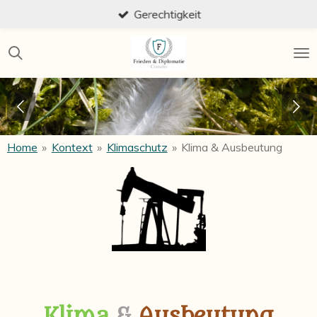
Gerechtigkeit
Zum
Hauptinhalt
springen
Home
»
Kontext
»
Klimaschutz
»
Klima & Ausbeutung
Klima
&
Ausbeutung