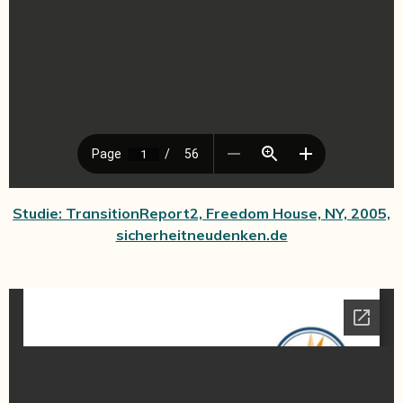
Studie: TransitionReport2, Freedom House, NY, 2005,
sicherheitneudenken.de