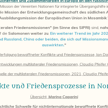
 Sicherheit und Zusammenarbeit in Europa an den russis
e Mission der Vereinten Nationen für integrierte Übergangshilfe 
die
Mission der Entwicklungsgemeinschaft des südlichen 
Ausbildungsmission der Europäischen Union in Mosambik
.
ateralen Friedensmissionen" (im Sinne des SIPRI)
sind,
nah
f die
Salomonen
weiter zu
.
Ein weiterer Trend im Jahr 20
nd Russland, China oder beiden, die sich auf Missionsma
auswirkten.
"
 Verfolgung bewaffneter Konflikte und Friedensprozesse,
Ian Da
Entwicklungen multilateraler Friedensmissionen,
Claudia Pfeifer
abelle der multilateralen Friedensmissionen, 2021,
Claudia Pfeife
likte und Friedensprozesse in N
Übersicht,
Marina Caparini
echtliche Schwelle für nichtinternationale bewaffnete Konfl