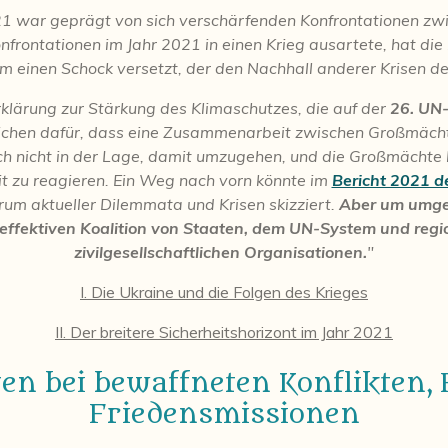
021 war geprägt von sich verschärfenden Konfrontationen z
rontationen im Jahr 2021 in einen Krieg ausartete, hat die 
einen Schock versetzt, der den Nachhall anderer Krisen des J
lärung zur Stärkung des Klimaschutzes, die auf der
26. UN
ichen dafür, dass eine Zusammenarbeit zwischen Großmächte
ch nicht in der Lage, damit umzugehen, und die Großmächte ko
it zu reagieren. Ein Weg nach vorn könnte im
Bericht 2021 
rum aktueller Dilemmata und Krisen skizziert.
Aber um umges
d effektiven Koalition von Staaten, dem UN-System und regi
zivilgesellschaftlichen Organisationen.
"
I. Die Ukraine und die Folgen des Krieges
II. Der breitere Sicherheitshorizont im Jahr 2021
gen bei bewaffneten Konflikten,
Friedensmissionen