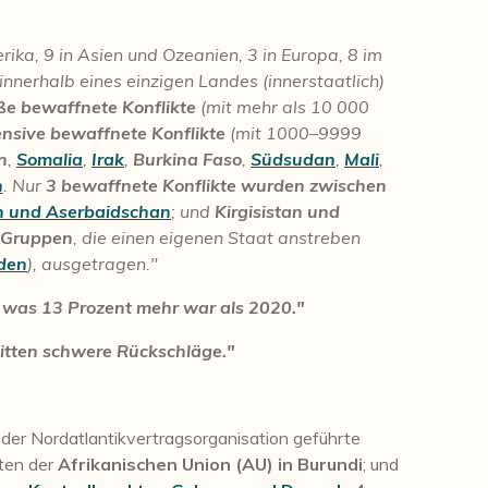
rika, 9 in Asien und Ozeanien, 3 in Europa, 8 im
nerhalb eines einzigen Landes (innerstaatlich)
ße bewaffnete Konflikte
(mit mehr als 10 000
nsive bewaffnete Konflikte
(mit 1000–9999
n
,
Somalia
,
Irak
,
Burkina Faso
,
Südsudan
,
Mali
,
n
. Nur
3 bewaffnete Konflikte wurden zwischen
 und Aserbaidschan
; und
Kirgisistan und
n Gruppen
, die einen eigenen Staat anstreben
rden
), ausgetragen."
, was 13 Prozent mehr war als 2020."
litten schwere Rückschläge."
n der Nordatlantikvertragsorganisation geführte
rten der
Afrikanischen Union (AU) in Burundi
; und