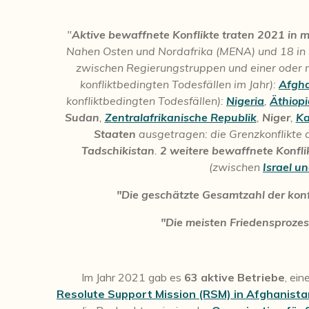
"
Aktive bewaffnete Konflikte traten 2021 in 
Nahen Osten und Nordafrika (MENA) und 18 in S
zwischen Regierungstruppen und einer oder 
konfliktbedingten Todesfällen im Jahr):
Afgha
konfliktbedingten Todesfällen):
Nigeria
,
Äthiop
Sudan
,
Zentralafrikanische Republik
,
Niger
,
K
Staaten
ausgetragen: die Grenzkonflikte 
Tadschikistan
.
2 weitere bewaffnete Konfli
(zwischen
Israel u
"Die geschätzte Gesamtzahl der konf
"Die meisten Friedensprozes
Im Jahr 2021 gab es
63 aktive Betriebe
, ein
Resolute Support Mission (RSM) in Afghanista