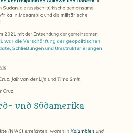
chen Kontrollpunkten Gukowo und Donezk
.
4
in
Sudan
; die russisch-türkische gemeinsame
Afrika in Mosambik
; und die
militärische
"
m 2021
mit der Entsendung der gemeinsamen
21 war die Verschärfung der geopolitischen
ndate, Schließungen und Umstrukturierungen
vis
 Cruz,
Jaïr van der Lijn
und
Timo Smit
r Cruz
ord- und Südamerika
ikte (NIAC) erreichten
, waren in
Kolumbien
und