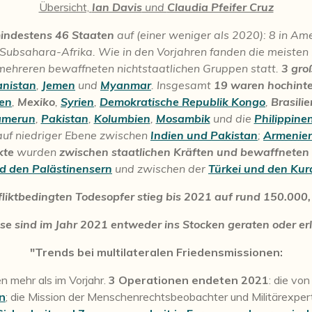
Übersicht,
Ian Davis
und
Claudia Pfeifer Cruz
mindestens 46 Staaten
auf (einer weniger als 2020): 8 in Ame
ubsahara-Afrika. Wie in den Vorjahren fanden die meisten in
mehreren bewaffneten nichtstaatlichen Gruppen statt.
3 gro
nistan
,
Jemen
und
Myanmar
. Insgesamt
19 waren hochinte
ien
,
Mexiko
,
Syrien
,
Demokratische Republik Kongo
,
Brasilie
amerun
,
Pakistan
,
Kolumbien
,
Mosambik
und die
Philippine
auf niedriger Ebene zwischen
Indien und Pakistan
;
Armenien
kte
wurden
zwischen staatlichen Kräften und bewaffnete
nd den Palästinensern
und zwischen der
Türkei und den Ku
liktbedingten Todesopfer stieg bis 2021 auf rund 150.000
se sind im Jahr 2021 entweder ins Stocken geraten oder er
"Trends bei multilateralen Friedensmissionen:
en mehr als im Vorjahr.
3 Operationen endeten 2021
: die vo
n
; die Mission der Menschenrechtsbeobachter und Militärexpe