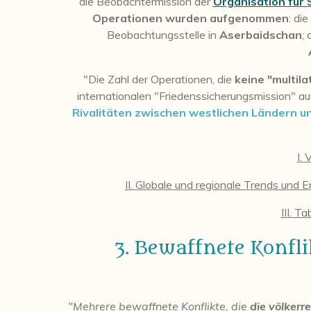
die Beobachtermission der
Organisation für
Operationen wurden aufgenommen
: di
Beobachtungsstelle in
Aserbaidschan
; 
"Die Zahl der Operationen, die
keine "multil
internationalen "Friedenssicherungsmission" au
Rivalitäten zwischen westlichen Ländern u
I.
II. Globale und regionale Trends und 
III. T
3. Bewaffnete Konf
"Mehrere bewaffnete Konflikte, die
die völkerr