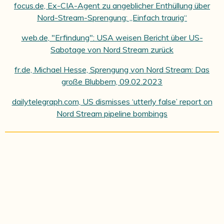
focus.de,
Ex-CIA-Agent zu angeblicher Enthüllung über
Nord-Stream-Sprengung: „Einfach traurig“
web.de, "Erfindung": USA weisen Bericht über US-
Sabotage von Nord Stream zurück
fr.de, Michael Hesse, Sprengung von Nord Stream: Das
große Blubbern, 09.02.2023
dailytelegraph.com, US dismisses ‘utterly false’ report on
Nord Stream pipeline bombings