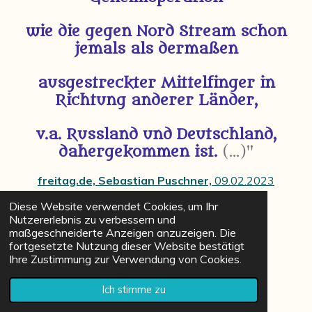
wie die gegen Nord Stream schon
jemals als dermaßen
ausgestreckter Mittelfinger in
Richtung anderer Länder,
v.a. Russland und Deutschland,
dahergekommen ist.
(...)"
freitag.de, Sebastian Puschner,
09.02.2023
Diese Website verwendet Cookies, um Ihr
Nutzererlebnis zu verbessern und
maßgeschneiderte Anzeigen anzuzeigen. Die
fortgesetzte Nutzung dieser Website bestätigt
Ihre Zustimmung zur Verwendung von Cookies.
Ich stimme zu