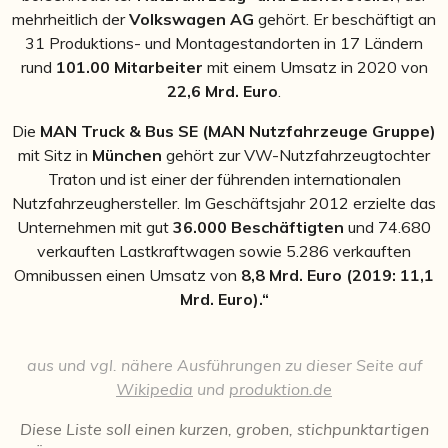
mehrheitlich der
Volkswagen AG
gehört.
Er beschäftigt an
31 Produktions- und Montagestandorten in 17 Ländern
rund
101.00 Mitarbeiter
mit einem Umsatz in 2020 von
22,6 Mrd. Euro
.
Die
MAN Truck & Bus SE (MAN Nutzfahrzeuge Gruppe)
mit Sitz in
München
gehört zur VW-Nutzfahrzeugtochter
Traton und ist einer der führenden internationalen
Nutzfahrzeughersteller. Im Geschäftsjahr 2012 erzielte das
Unternehmen mit gut
36.000 Beschäftigten
und 74.680
verkauften Lastkraftwagen sowie 5.286 verkauften
Omnibussen einen Umsatz von
8,8 Mrd. Euro (2019: 11,1
Mrd. Euro).“
aus und vgl. nähere Ausführungen zu dieser Seite auf
Wikipedia
und
produktion.de
Diese Liste soll einen kurzen, groben, stichpunktartigen