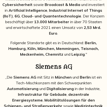
Cybersicherheit
sowie
Broadcast & Media
und investiert
in
Artificial Intelligence
,
Industrial Internet of Things
(IIoT)
,
6G
,
Cloud- und Quantentechnologie
. Der Konzern
beschäftigt über
13.000 Mitarbeiter
in über 70 Staaten
und erwirtschaftete 2021 einen Umsatz von
2,53 Mrd.
Euro
.
Folgende Standorte gibt es in Deutschland:
Berlin,
Hamburg, Köln, München, Memmingen, Teisnach,
Meckenheim, Chemnitz
und
Leipzig
."
Siemens AG
„Die
Siemens AG
mit Sitz in
München
und
Berlin
ist ein
Tech-Mischkonzern mit den Schwerpunkten
Automatisierung
und
Digitalisierung
in der Industrie,
Infrastruktur für Gebäude
,
dezentrale
Energiesysteme
,
Mobilitätslösungen für den
Schienen- und Straßenverkehr
sowie
Medizintechnik
.