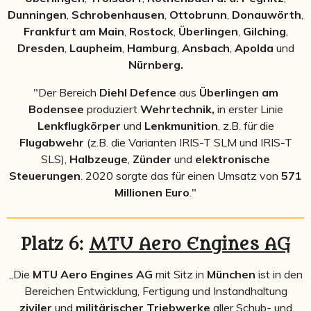
Dunningen
,
Schrobenhausen
,
Ottobrunn
,
Donauwörth
,
Frankfurt am Main
,
Rostock
,
Überlingen
,
Gilching
,
Dresden
,
Laupheim
,
Hamburg
,
Ansbach
,
Apolda
und
Nürnberg.
"Der Bereich
Diehl Defence
aus
Überlingen am
Bodensee
produziert
Wehrtechnik,
in erster Linie
Lenkflugkörper
und
Lenkmunition
, z.B. für die
Flugabwehr
(z.B. die Varianten IRIS-T SLM und IRIS-T
SLS),
Halbzeuge
,
Zünder
und
elektronische
Steuerungen
. 2020 sorgte das für einen Umsatz von
571
Millionen Euro
."
Platz 6:
MTU Aero Engines AG
„Die
MTU Aero Engines AG
mit Sitz in
München
ist in den
Bereichen Entwicklung, Fertigung und Instandhaltung
ziviler
und
militärischer Triebwerke
aller Schub- und