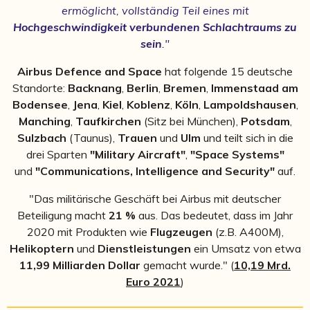
ermöglicht, vollständig Teil eines mit
Hochgeschwindigkeit verbundenen Schlachtraums zu
sein
."
Airbus Defence and Space
hat folgende 15 deutsche
Standorte:
Backnang
,
Berlin
,
Bremen
,
Immenstaad am
Bodensee
,
Jena
,
Kiel
,
Koblenz
,
Köln
,
Lampoldshausen
,
Manching
,
Taufkirchen
(Sitz bei München),
Potsdam
,
Sulzbach
(Taunus),
Trauen
und
Ulm
und teilt sich in die
drei Sparten
"Military Aircraft"
,
"Space Systems"
und
"Communications, Intelligence and Security"
auf.
"Das militärische Geschäft bei Airbus mit deutscher
Beteiligung macht
21 %
aus. Das bedeutet, dass im Jahr
2020 mit Produkten wie
Flugzeugen
(z.B. A400M),
Helikoptern
und
Dienstleistungen
ein Umsatz von etwa
11,99 Milliarden Dollar
gemacht wurde." (
10,19 Mrd.
Euro 2021
)