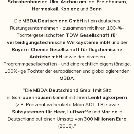
Schrobenhausen
,
Ulm
,
Aschau am Inn
,
Freinhausen
,
Hermeskeil
,
Koblenz
und
Bonn
.
Die
MBDA Deutschland GmbH
ist ein deutsches
Rüstungsunternehmen - zusammen mit ihren 100-%-
Tochtergesellschaften
TDW Gesellschaft für
verteidigungstechnische Wirksysteme mbH
und der
Bayern-Chemie Gesellschaft für flugchemische
Antriebe mbH
sowie den diversen
Programmgesellschaften - und eine rechtlich eigenständige,
100%-ige Tochter der europäischen und global agierenden
MBDA
.
"Die
MBDA Deutschland GmbH
mit Sitz
in
Schrobenhausen
kommt m
it ihren
Lenkflugkörpern
(z.B. Panzerabwehrrakete Milan ADT-TR) sowie
Subsystemen für Heer
,
Luftwaffe
und
Marine
in
Deutschland auf einen Umsatz von
300 Millionen Euro
(2018)."