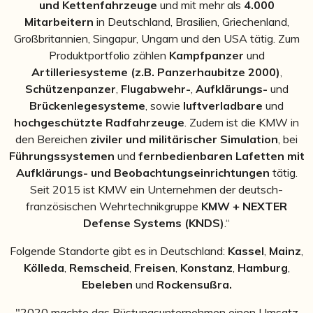
und Kettenfahrzeuge
und mit mehr als
4.000
Mitarbeitern
in Deutschland, Brasilien, Griechenland,
Großbritannien, Singapur, Ungarn und den USA tätig. Zum
Produktportfolio zählen
Kampfpanzer
und
Artilleriesysteme (z.B. Panzerhaubitze 2000)
,
Schützenpanzer
,
Flugabwehr-
,
Aufklärungs-
und
Brückenlegesysteme
, sowie
luftverladbare
und
hochgeschützte Radfahrzeuge
. Zudem ist die KMW in
den Bereichen
ziviler und militärischer Simulation
, bei
Führungssystemen
und
fernbedienbaren Lafetten mit
Aufklärungs- und Beobachtungseinrichtungen
tätig.
Seit 2015 ist KMW ein Unternehmen der deutsch-
französischen Wehrtechnikgruppe
KMW + NEXTER
Defense Systems (KNDS)
.“
Folgende Standorte gibt es in Deutschland:
Kassel
,
Mainz
,
Kölleda
,
Remscheid
,
Freisen
,
Konstanz
,
Hamburg
,
Ebeleben
und
Rockensußra.
"2020 machte das Rüstungsunternehmen einen Umsatz