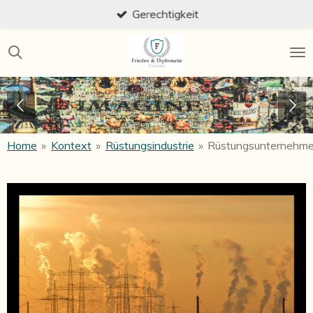
Gerechtigkeit
Zum
Hauptinhalt
springen
Home
»
Kontext
»
Rüstungsindustrie
»
Rüstungsunternehm