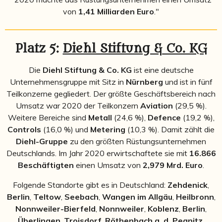
von
1,41 Milliarden Euro
."
Platz 5:
Diehl Stiftung & Co. KG
Die
Diehl Stiftung & Co. KG
ist eine deutsche
Unternehmensgruppe mit Sitz in
Nürnberg
und ist in fünf
Teilkonzerne gegliedert. Der größte Geschäftsbereich nach
Umsatz war 2020 der Teilkonzern
Aviation
(29,5 %).
Weitere Bereiche sind
Metall
(24,6 %),
Defence
(19,2 %),
Controls
(16,0 %) und
Metering
(10,3 %). Damit zählt die
Diehl-Gruppe
zu den größten Rüstungsunternehmen
Deutschlands. Im Jahr 2020 erwirtschaftete sie mit
16.866
Beschäftigten
einen Umsatz von
2,979 Mrd. Euro
.
Folgende Standorte gibt es in Deutschland:
Zehdenick
,
Berlin
,
Teltow
,
Seebach
,
Wangen im Allgäu
,
Heilbronn
,
Nonnweiler-Bierfeld
,
Nonnweiler
,
Koblenz
,
Berlin
,
Überlingen
,
Troisdorf
,
Röthenbach a. d. Pegnitz
,