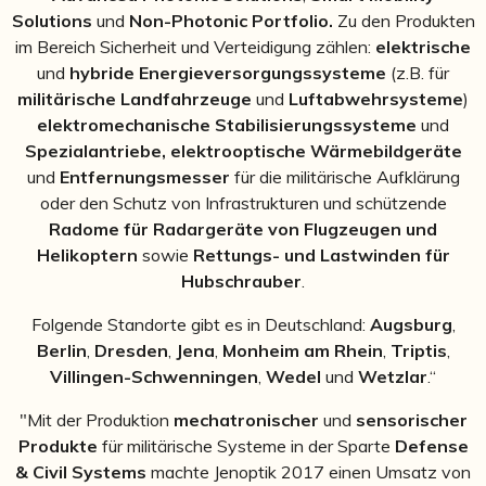
Solutions
und
Non-Photonic Portfolio.
Zu den Produkten
im Bereich Sicherheit und Verteidigung zählen:
elektrische
und
hybride Energieversorgungssysteme
(z.B. für
militärische Landfahrzeuge
und
Luftabwehrsysteme
)
elektromechanische Stabilisierungssysteme
und
Spezialantriebe, elektrooptische Wärmebildgeräte
und
Entfernungsmesser
für die militärische Aufklärung
oder den Schutz von Infrastrukturen und schützende
Radome für Radargeräte von Flugzeugen und
Helikoptern
sowie
Rettungs- und Lastwinden für
Hubschrauber
.
Folgende Standorte gibt es in Deutschland:
Augsburg
,
Berlin
,
Dresden
,
Jena
,
Monheim am Rhein
,
Triptis
,
Villingen-Schwenningen
,
Wedel
und
Wetzlar
.“
"Mit der Produktion
mechatronischer
und
sensorischer
Produkte
für militärische Systeme
in der Sparte
Defense
& Civil Systems
machte Jenoptik 2017 einen Umsatz von