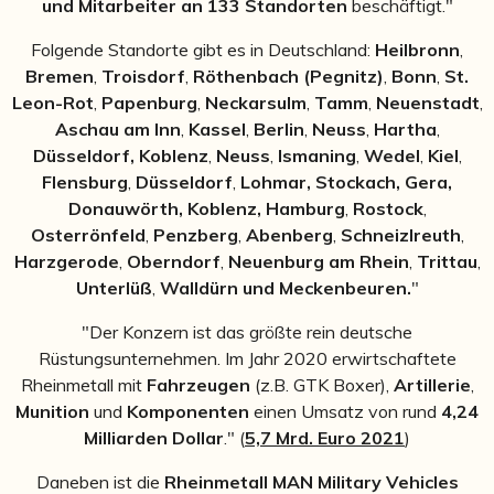
und Mitarbeiter an 133 Standorten
beschäftigt."
Folgende Standorte gibt es in Deutschland:
Heilbronn
,
Bremen
,
Troisdorf
,
Röthenbach (Pegnitz)
,
Bonn
,
St.
Leon-Rot
,
Papenburg
,
Neckarsulm
,
Tamm
,
Neuenstadt
,
Aschau am Inn
,
Kassel
,
Berlin
,
Neuss
,
Hartha
,
Düsseldorf, Koblenz
,
Neuss
,
Ismaning
,
Wedel
,
Kiel
,
Flensburg
,
Düsseldorf
,
Lohmar, Stockach, Gera,
Donauwörth, Koblenz,
Hamburg
,
Rostock
,
Osterrönfeld
,
Penzberg
,
Abenberg
,
Schneizlreuth
,
Harzgerode
,
Oberndorf
,
Neuenburg am Rhein
,
Trittau
,
Unterlüß
,
Walldürn und Meckenbeuren.
"
"Der Konzern ist das größte rein deutsche
Rüstungsunternehmen. Im Jahr 2020 erwirtschaftete
Rheinmetall mit
Fahrzeugen
(z.B. GTK Boxer),
Artillerie
,
Munition
und
Komponenten
einen Umsatz von rund
4,24
Milliarden Dollar
." (
5,7 Mrd. Euro 2021
)
Daneben ist die
Rheinmetall MAN Military Vehicles