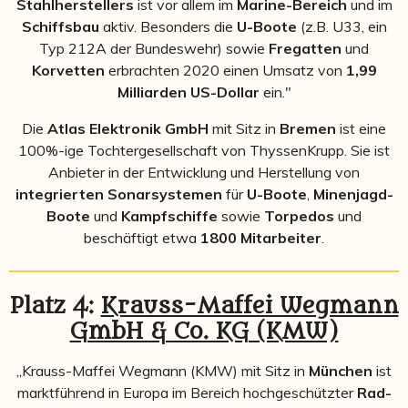
Stahlherstellers
ist vor allem im
Marine-Bereich
und im
Schiffsbau
aktiv. Besonders die
U-Boote
(z.B. U33, ein
Typ 212A der Bundeswehr) sowie
Fregatten
und
Korvetten
erbrachten 2020 einen Umsatz von
1,99
Milliarden US-Dollar
ein."
Die
Atlas Elektronik GmbH
mit Sitz in
Bremen
ist eine
100%-ige Tochtergesellschaft von ThyssenKrupp. Sie ist
Anbieter in der Entwicklung und Herstellung von
integrierten Sonarsystemen
für
U-Boote
,
Minenjagd-
Boote
und
Kampfschiffe
sowie
Torpedos
und
beschäftigt etwa
1800 Mitarbeiter
.
Platz 4:
Krauss-Maffei Wegmann
GmbH & Co. KG (KMW)
„Krauss-Maffei Wegmann (KMW) mit Sitz in
München
ist
marktführend in Europa im Bereich hochgeschützter
Rad-