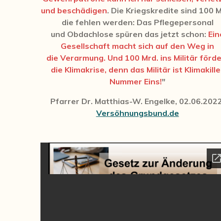
und beschädigen
. Die Kriegskredite sind 100 M
die fehlen werden: Das Pflegepersonal
und
Obdachlose spüren das jetzt schon:
Ein
Gesellschaft macht sich auf den Weg in
die
Verarmung. Und 100 Mrd. ins Militär förde
die Klimakrise, denn das Militär ist Klimakille
Nummer Eins!
"
Pfarrer Dr. Matthias-W. Engelke, 02.06.2022
Versöhnungsbund.de