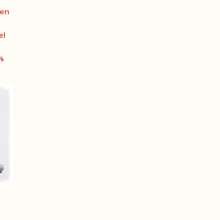
den
el
%