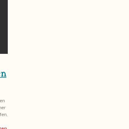
en
len
ner
fen,
zen