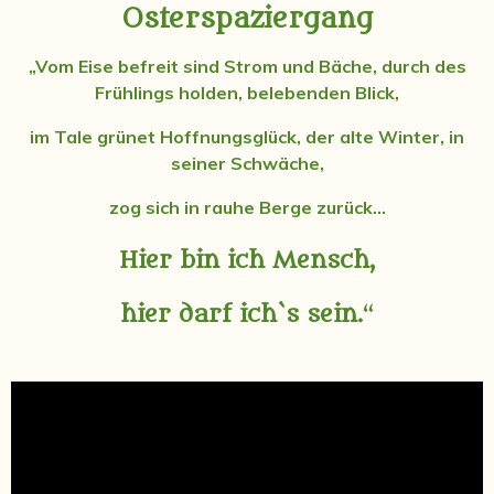
Osterspaziergang
„Vom Eise befreit sind Strom und Bäche,
durch des
Frühlings holden, belebenden Blick,
im Tale grünet Hoffnungsglück,
der alte Winter, in
seiner Schwäche,
zog sich in rauhe Berge zurück...
Hier bin ich Mensch,
hier darf ich`s sein.
“