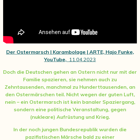
Der Ostermarsch | Karambolage | ARTE, Hajo Funke,
YouTube,
11.04.2023
Doch die Deutschen gehen an Ostern nicht nur mit der
Familie spazieren, sie nehmen auch zu
Zehntausenden, manchmal zu Hunderttausenden, an
den Ostermärschen teil. Nicht wegen der guten Luft,
nein – ein Ostermarsch ist kein banaler Spaziergang,
sondern eine politische Veranstaltung, gegen
(nukleare) Aufrüstung und Krieg.
In der noch jungen Bundesrepublik wurden die
pazifistischen Märsche bald zu einer