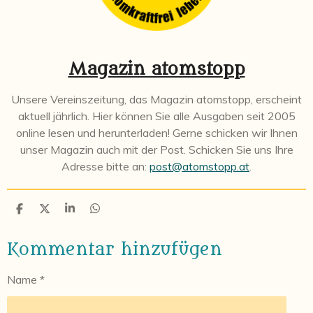
Magazin atomstopp
Unsere Vereinszeitung, das Magazin atomstopp, erscheint
aktuell jährlich. Hier können Sie alle Ausgaben seit 2005
online lesen und herunterladen! Gerne schicken wir Ihnen
unser Magazin auch mit der Post. Schicken Sie uns Ihre
Adresse bitte an:
post@atomstopp.at
.
T
T
T
T
e
e
e
e
i
i
i
i
Kommentar hinzufügen
l
l
l
l
e
e
e
e
n
n
n
n
Name *