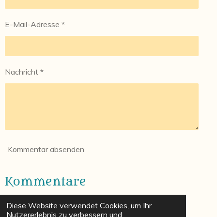
E-Mail-Adresse *
Nachricht *
Kommentar absenden
Kommentare
Es gibt noch keine Kommentare.
Diese Website verwendet Cookies, um Ihr
Nutzererlebnis zu verbessern und