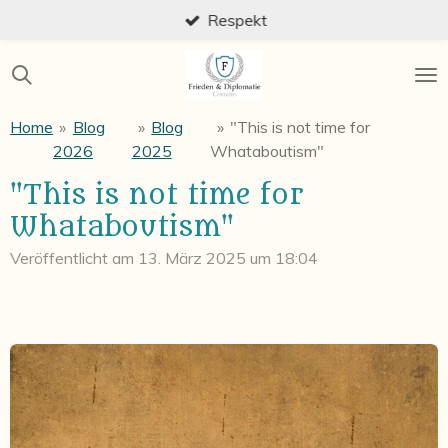
Respekt
Zum
Hauptinhalt
springen
Home
»
Blog
»
Blog
»
"This is not time for
2026
2025
Whataboutism"
"This is not time for
Whataboutism"
Veröffentlicht am 13. März 2025 um 18:04