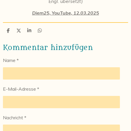
Engl. übersetzt)
Diem25, YouTube, 12.03.2025
T
T
T
T
e
e
e
e
i
i
i
i
Kommentar hinzufügen
l
l
l
l
e
e
e
e
n
n
n
n
Name *
E-Mail-Adresse *
Nachricht *