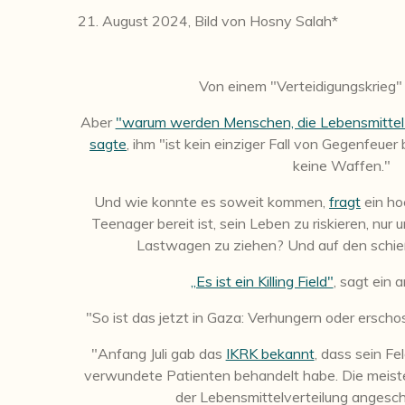
21. August 2024, Bild von Hosny Salah*
Von einem "Verteidigungskrieg" 
Aber
"warum werden Menschen, die Lebensmittel
sagte
, ihm "ist kein einziger Fall von Gegenfeuer
keine Waffen."
Und wie konnte es soweit kommen,
fragt
ein ho
Teenager bereit ist, sein Leben zu riskieren, nu
Lastwagen zu ziehen? Und auf den schieße
„Es ist ein Killing Field"
, sagt ein 
"
So ist das jetzt in Gaza: Verhungern oder ersc
"Anfang Juli gab das
IKRK bekannt
, dass sein Fe
verwundete Patienten behandelt habe. Die meist
der Lebensmittelverteilung angesc