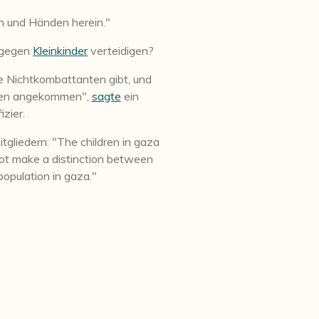
n und Händen herein
."
t gegen
Kleinkinder
verteidigen?
e Nichtkombattanten gibt, und
ppen angekommen",
sagte
ein
zier.
liedern: "The children in gaza
not make a distinction between
 population in gaza."