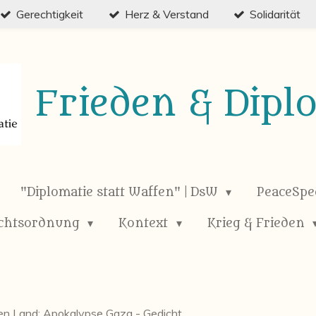
Gerechtigkeit
Herz & Verstand
Solidarität
Frieden & Dipl
"Diplomatie statt Waffen" | DsW
PeaceSp
chtsordnung
Kontext
Krieg & Frieden
gen Land; Apokalypse Gaza - Gedicht