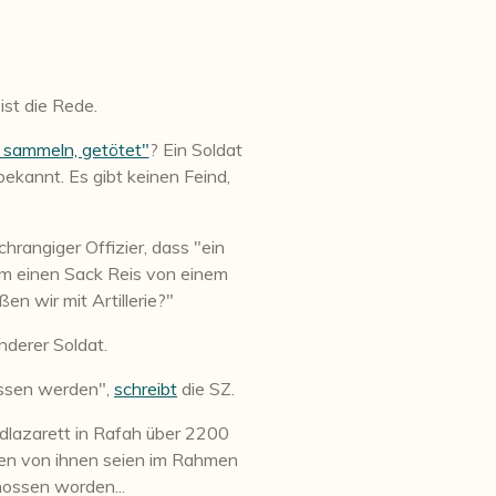
ist die Rede.
 sammeln, getötet"
? Ein Soldat
 bekannt. Es gibt keinen Feind,
chrangiger Offizier, dass "e
in
r um einen Sack Reis von einem
n wir mit Artillerie?"
anderer Soldat.
hossen werden",
schreibt
die SZ.
ldlazarett in Rafah über 2200
en von ihnen seien im Rahmen
hossen worden...