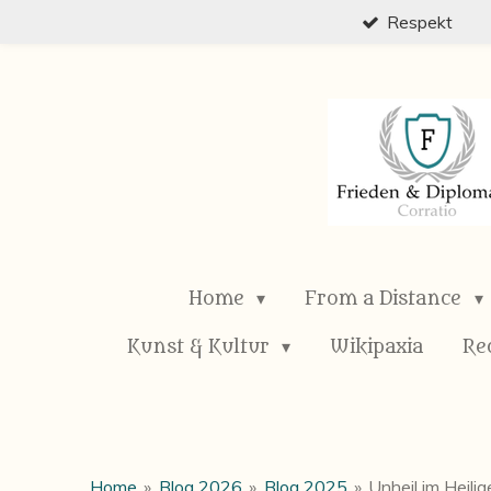
Respekt
Zum
Hauptinhalt
springen
Home
From a Distance
Kunst & Kultur
Wikipaxia
Re
Home
»
Blog 2026
»
Blog 2025
»
Unheil im Heili